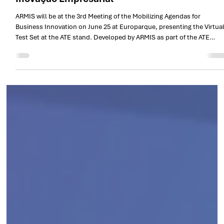
2 de jul.
1 min de leitura
ARMIS apresenta o Virtual Test Set no 3.º
Encontro das Agendas Mobilizadoras para a
Inovação Empresarial
ARMIS will be at the 3rd Meeting of the Mobilizing Agendas for
Business Innovation on June 25 at Europarque, presenting the Virtua
Test Set at the ATE stand. Developed by ARMIS as part of the ATE
project, the Virtual Test Set is integrated into PPS1 – Nova Geração d
Soluções PAC and represents one of the company's key technical