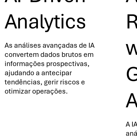
Analytics
R
w
As análises avançadas de IA
convertem dados brutos em
informações prospectivas,
G
ajudando a antecipar
tendências, gerir riscos e
otimizar operações.
A
A I
aná