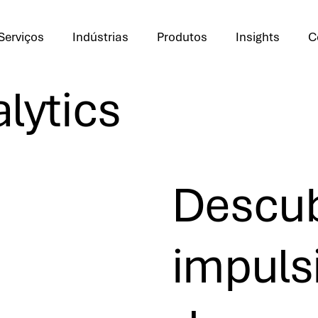
Serviços
Indústrias
Produtos
Insights
C
lytics
Descub
impuls