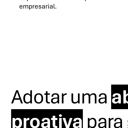
empresarial.
Adotar uma
a
proativa
para 