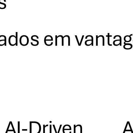
s
dados em vanta
AI-Driven
A