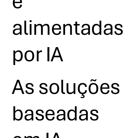
e
alimentadas
por IA
As soluções
baseadas