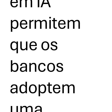
em IA
permitem
que os
bancos
adoptem
uma