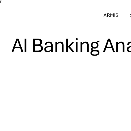
Γ
ARMIS
AI Banking Ana