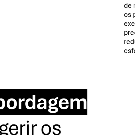
de 
os 
exe
pre
red
esf
bordagem
gerir os