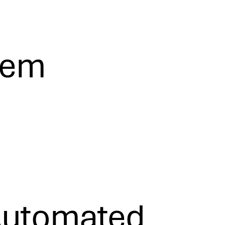
gem
utomated