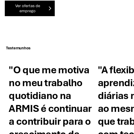
Ver ofertas de
emprego
Testemunhos
"O que me motiva
"A flexi
no meu trabalho
aprend
quotidiano na
diárias
ARMIS é continuar
ao mes
a contribuir para o
que tra