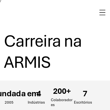
Γ
Carreira na
ARMIS
200+
undada em
4
7
Colaborador
2005
Indústrias
Escritórios
es