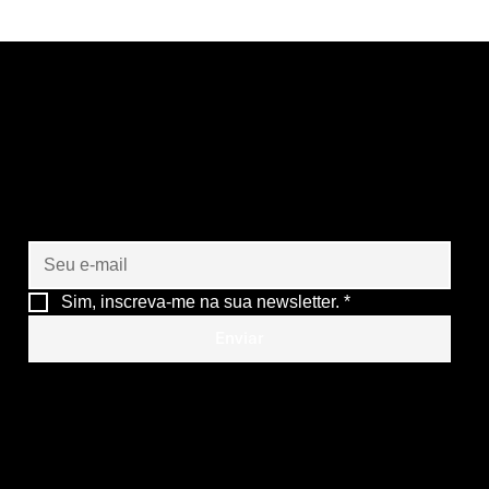
Vamos criar juntos o
futuro das suas
operações
Sim, inscreva-me na sua newsletter.
*
Enviar