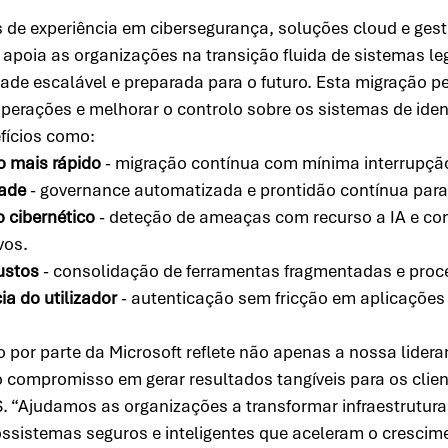
de experiência em cibersegurança, soluções cloud e gest
 apoia as organizações na transição fluida de sistemas l
dade escalável e preparada para o futuro. Esta migração pe
operações e melhorar o controlo sobre os sistemas de iden
ícios como: 
o mais rápido
 - migração contínua com mínima interrupção
ade
 - governance automatizada e prontidão contínua para 
 cibernético
 - deteção de ameaças com recurso a IA e con
os. 
ustos
 - consolidação de ferramentas fragmentadas e pro
ia do utilizador
 - autenticação sem fricção em aplicações 
por parte da Microsoft reflete não apenas a nossa lidera
ompromisso em gerar resultados tangíveis para os client
 “Ajudamos as organizações a transformar infraestruturas
sistemas seguros e inteligentes que aceleram o crescim