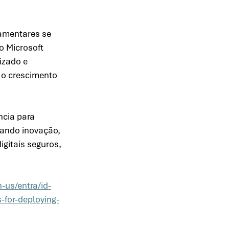
amentares se 
 Microsoft 
izado e 
 o crescimento 
ncia para 
nando inovação, 
igitais seguros, 
-us/entra/id-
-for-deploying-