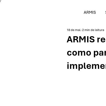
Γ
ARMIS
18 de mai.
2 min de leitura
ARMIS re
como par
implemen