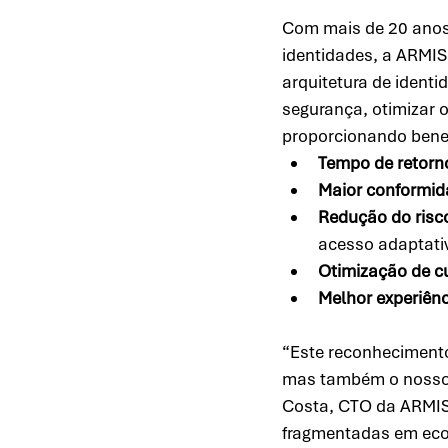
Com mais de 20 anos 
identidades, a ARMIS
arquitetura de identi
segurança, otimizar 
proporcionando benef
Tempo de retorn
Maior conformid
Redução do risco
acesso adaptativ
Otimização de c
Melhor experiênc
“Este reconhecimento 
mas também o nosso c
Costa, CTO da ARMIS.
fragmentadas em ecos