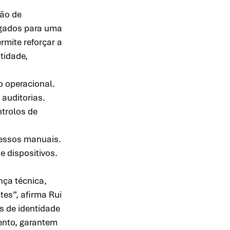
ão de 
egados para uma 
rmite reforçar a 
tidade, 
 operacional. 
auditorias. 
trolos de 
cessos manuais. 
e dispositivos. 
nça técnica, 
es”, afirma Rui 
 de identidade 
ento, garantem 