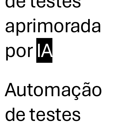
de testes
aprimorada
por
IA
Automação
de testes