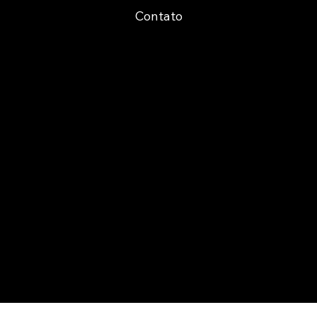
Contato
Cofinancing
Certification ARMIS Porto