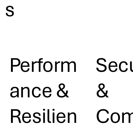
s
Perform
Secu
ance &
&
Resilien
Com