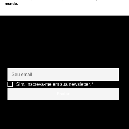
mundo.
Vamos criar juntos o
futuro das suas
operações
Sim, inscreva-me em sua newsletter.
*
Enviar