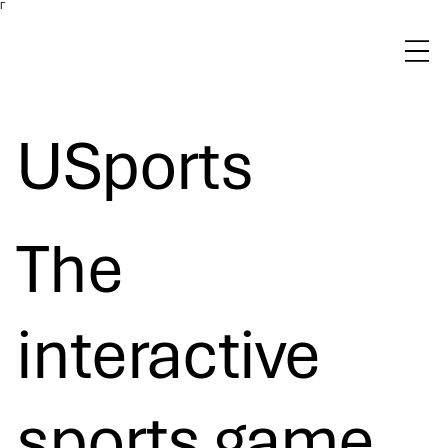
Γ
USports
The
interactive
sports game