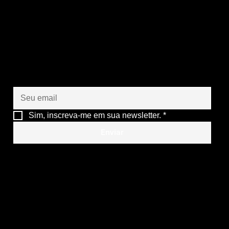
Vamos criar juntos o
futuro das suas
operações
Sim, inscreva-me em sua newsletter.
*
Enviar