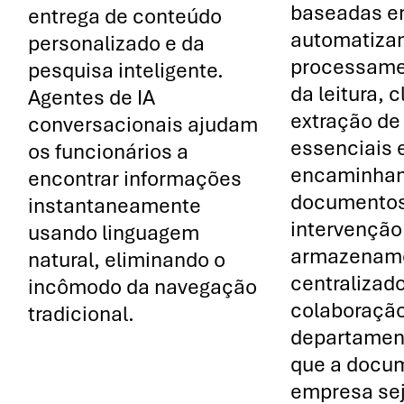
baseadas e
entrega de conteúdo
automatiza
personalizado e da
processame
pesquisa inteligente.
da leitura, 
Agentes de IA
extração de
conversacionais ajudam
essenciais 
os funcionários a
encaminha
encontrar informações
documentos
instantaneamente
intervenção
usando linguagem
armazenam
natural, eliminando o
centralizad
incômodo da navegação
colaboração
tradicional.
departament
que a docu
empresa sej