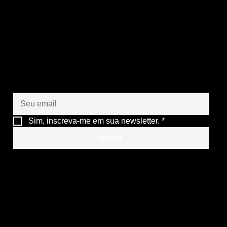
Vamos criar juntos o
futuro das suas
operações
Sim, inscreva-me em sua newsletter.
*
Enviar