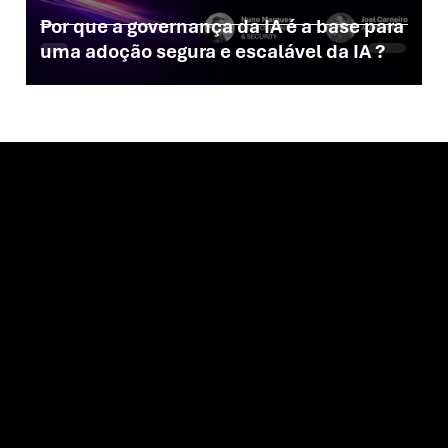
Por que a governança da IA é a base para
uma adoção segura e escalável da IA ?
Vamos
criar