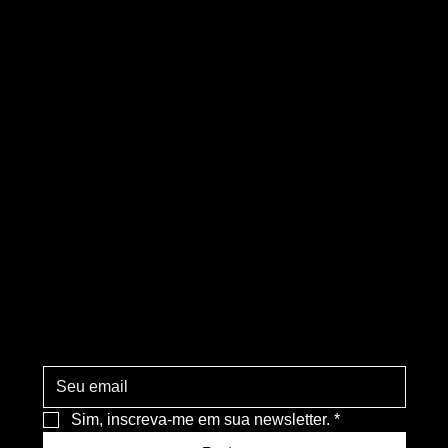
suas
operaç
ões
Sim, inscreva-me em sua newsletter.
*